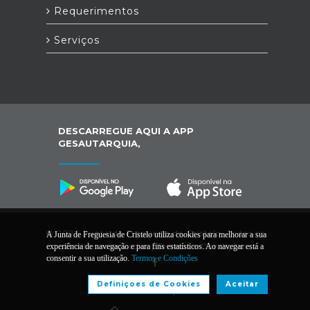
Requerimentos
Serviços
DESCARREGUE AQUI A APP
GESAUTARQUIA,
© 2026 Junta de Freguesia de Cristelo. Todos os
A Junta de Freguesia de Cristelo utiliza cookies para melhorar a sua
direitos reservados |
Termos e Condições
experiência de navegação e para fins estatísticos. Ao navegar está a
consentir a sua utilização.
Termos e Condições
Definiçoes de Cookies
Aceitar
Desenvolvido por: