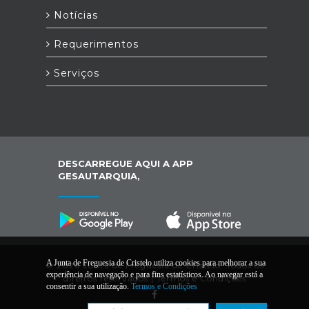
Notícias
Requerimentos
Serviços
DESCARREGUE AQUI A APP
GESAUTARQUIA,
A Junta de Freguesia de Cristelo utiliza cookies para melhorar a sua
© 2026 Junta de Freguesia de Cristelo. Todos os
experiência de navegação e para fins estatísticos. Ao navegar está a
direitos reservados |
Termos e Condições
consentir a sua utilização.
Termos e Condições