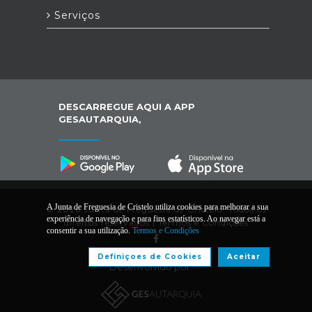
Serviços
DESCARREGUE AQUI A APP
GESAUTARQUIA,
A Junta de Freguesia de Cristelo utiliza cookies para melhorar a sua
© 2026 Junta de Freguesia de Cristelo. Todos os
experiência de navegação e para fins estatísticos. Ao navegar está a
direitos reservados |
Termos e Condições
consentir a sua utilização.
Termos e Condições
Definiçoes de Cookies
Aceitar
Desenvolvido por: