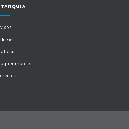
UTARQUIA
visos
ditais
otícias
equerimentos
erviços