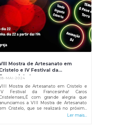
VIII Mostra de Artesanato em
Cristelo e IV Festival da
Francesinha!
28-MAI-2024
VIII Mostra de Artesanato em Cristelo e
IV Festival da Francesinha! Caros
Cristelenses,É com grande alegria que
anunciamos a VIII Mostra de Artesanato
em Cristelo, que se realizará no próximo
dia 22 e 23 de junho de 2024, na Avenida
Ler mais...
da Igreja em Cristelo.Venha apreciar o
talento e a criatividade dos nossos