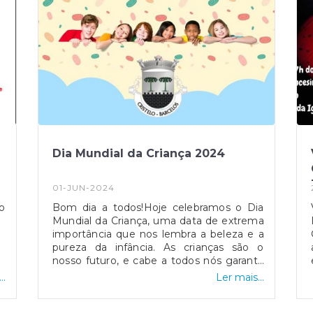
Dia Mundial da Criança 2024
01-JUN-2024
o
Bom dia a todos!Hoje celebramos o Dia
Mundial da Criança, uma data de extrema
importância que nos lembra a beleza e a
pureza da infância. As crianças são o
nosso futuro, e cabe a todos nós garantir
que cresçam num ambiente cheio de
..
Ler mais...
amor, cuidado e
oportunidades.Reconhecemos a