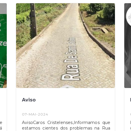
importância de proporcionar às nossas
crianças um espaço seguro e acolhedor
onde possam brincar, aprender e sonhar.
Neste dia especial, reafirmamos o nosso
compromisso em trabalhar juntos para
criar um mundo melhor para os nossos
pequenos, cheio de alegria e
esperança.Que este Dia Mundial da
Criança seja repleto de sorrisos,
brincadeiras e momentos inesquecíveis.
Vamos celebrar os nossos jovens, que
com a sua inocência e alegria iluminam os
nossos dias e nos dão esperança para um
futuro mais brilhante.Feliz Dia Mundial da
Criança a
todos!#freguesiacristelobarcelos#cristelo
#barcelos #diamundialdacriança
#criancasfelizes
Aviso
07-MAI-2024
 e
AvisoCaros Cristelenses,Informamos que
á
estamos cientes dos problemas na Rua