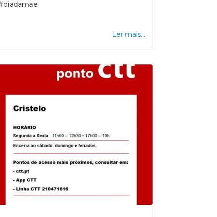
#diadamae
Ler mais...
entabilidadeambiental