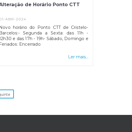
Alteração de Horário Ponto CTT
01-ABR-2024
Novo horário do Ponto CTT de Cristelo-
Barcelos:- Segunda a Sexta: das 11h -
12h30 e das 17h - 19h- Sábado, Domingo e
Feriados: Encerrado
Ler mais...
uinte