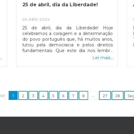
25 de abril, dia da Liberdade!
25-ABR-2024
4
25 de abril, dia da Liberdade! Hoje
celebramos a coragem e a determinação
do povo português que, há muitos anos,
lutou pela democracia e pelos direitos
fundamentais. Que este dia nos lembre
sempre da importância da liberdade, da
..
Ler mais...
justiça e da igualdade para todos. Viva o
25 de abril50 anos de história
ior
1
...
2
3
4
5
6
7
8
27
28
Seg