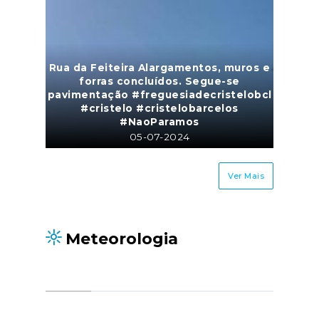
Rua da Feiteira Alargamentos, muros e
forras concluídos. Segue-se
pavimentação #freguesiadecristelobcl
#cristelo #cristelobarcelos
#NaoParamos
05-07-2024
13 foto(s)
Ver Mais
Meteorologia