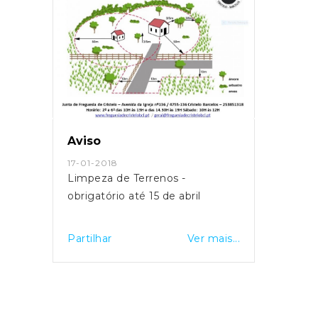
Aviso
Edita
17-01-2018
14-07
io à
Limpeza de Terrenos -
Notif
obrigatório até 15 de abril
Medid
DEMA
ERYT
is...
Partilhar
Ver mais...
Partil