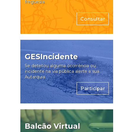
freguesia
Consultar
GESIncidente
Se detetou alguma ocorrência ou
incidente na via pública alerte a sua
Autarquia
Participar
Balcão Virtual