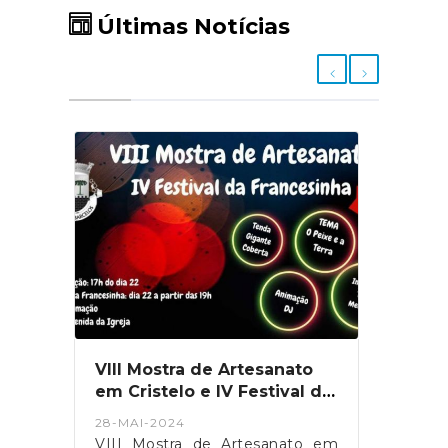
Últimas Notícias
VIII Mostra de Artesanato
Ajud
em Cristelo e IV Festival da
mais
Francesinha!
28-MAI-2024
16-MA
oje
VIII Mostra de Artesanato em
Ajude