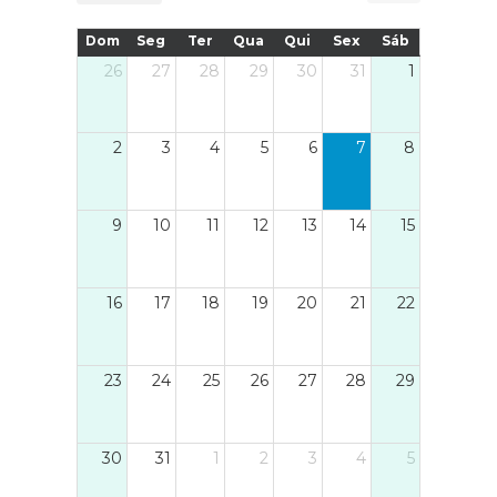
nto de
presença! Data: 22 de junho de
Dom
Seg
Ter
Qua
Qui
Sex
Sáb
2024 Hora: A partir das 17h00
26
27
28
29
30
31
1
Local: Avenida da IgrejaAté
lá!#mostradeartesanato
#cristelo #festadafrancesinha
2
3
4
5
6
7
8
#artesanato #EventoLocal
#culturalocal
9
10
11
12
13
14
15
16
17
18
19
20
21
22
23
24
25
26
27
28
29
30
31
1
2
3
4
5