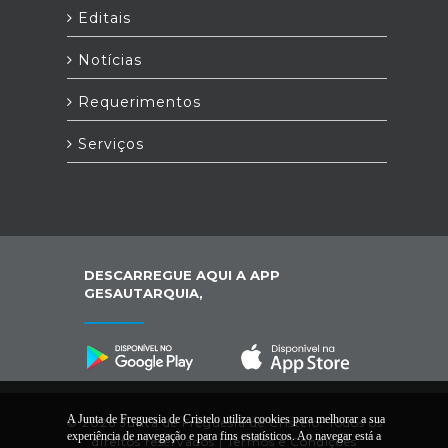
Editais
Notícias
Requerimentos
Serviços
DESCARREGUE AQUI A APP
GESAUTARQUIA,
A Junta de Freguesia de Cristelo utiliza cookies para melhorar a sua
© 2026 Junta de Freguesia de Cristelo. Todos os
experiência de navegação e para fins estatísticos. Ao navegar está a
direitos reservados |
Termos e Condições