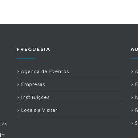
FREGUESIA
A
Agenda de Eventos
A
Empresas
E
Instituições
N
Locais a Visitar
R
S
iras
1h