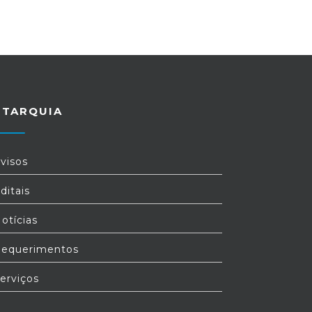
UTARQUIA
visos
ditais
otícias
equerimentos
erviços