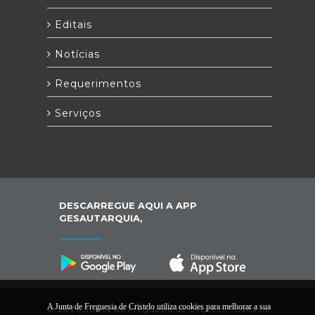
Editais
Notícias
Requerimentos
Serviços
DESCARREGUE AQUI A APP
GESAUTARQUIA,
A Junta de Freguesia de Cristelo utiliza cookies para melhorar a sua
© 2026 Junta de Freguesia de Cristelo. Todos os