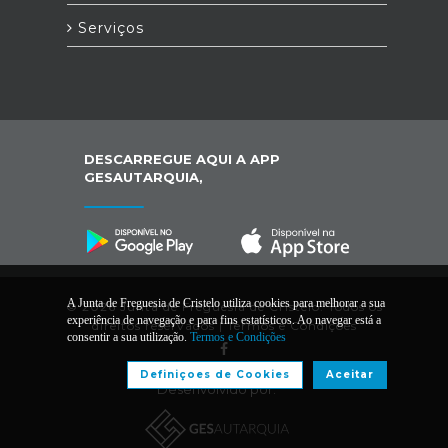
Serviços
DESCARREGUE AQUI A APP
GESAUTARQUIA,
A Junta de Freguesia de Cristelo utiliza cookies para melhorar a sua
© 2026 Junta de Freguesia de Cristelo. Todos os
experiência de navegação e para fins estatísticos. Ao navegar está a
direitos reservados |
Termos e Condições
consentir a sua utilização.
Termos e Condições
Definiçoes de Cookies
Aceitar
Desenvolvido por: