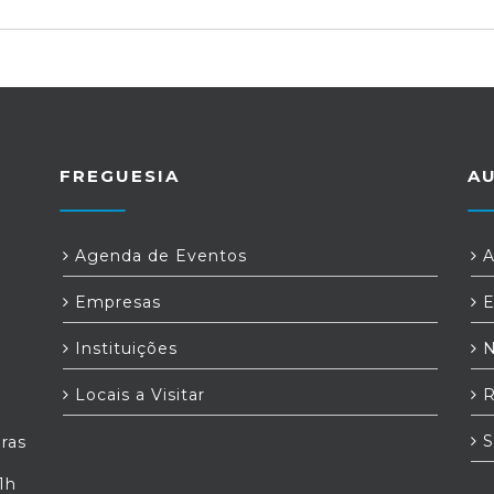
FREGUESIA
A
Agenda de Eventos
A
Empresas
E
Instituições
N
Locais a Visitar
R
S
iras
1h