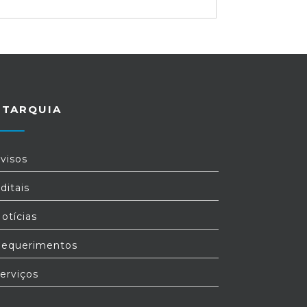
UTARQUIA
visos
ditais
otícias
equerimentos
erviços