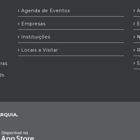
Agenda de Eventos
A
Empresas
E
Instituições
N
Locais a Visitar
R
S
iras
1h
RQUIA,