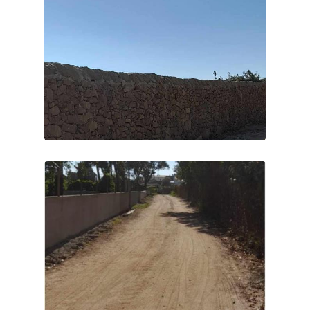
RUA DA FEITEIRA
ALARGAMENTOS, MUROS E
FORRAS CONCLUÍDOS. SEGUE-
SE PAVIMENTAÇÃO
#FREGUESIADECRISTELOBCL
#CRISTELO
#CRISTELOBARCELOS
#NAOPARAMOS