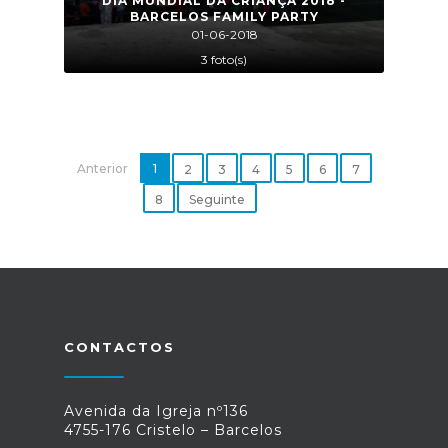
DIA MUNDIAL DA CRIANÇA 2018 -
BARCELOS FAMILY PARTY
01-06-2018
3 foto(s)
Anterior
1
2
3
4
5
6
7
8
Seguinte
CONTACTOS
Avenida da Igreja nº136
4755-176 Cristelo – Barcelos