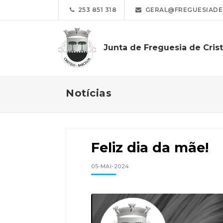
253 851 318
GERAL@FREGUESIADEC
Junta de Freguesia de Cris
Notícias
Feliz dia da mãe!
05-MAI-2024