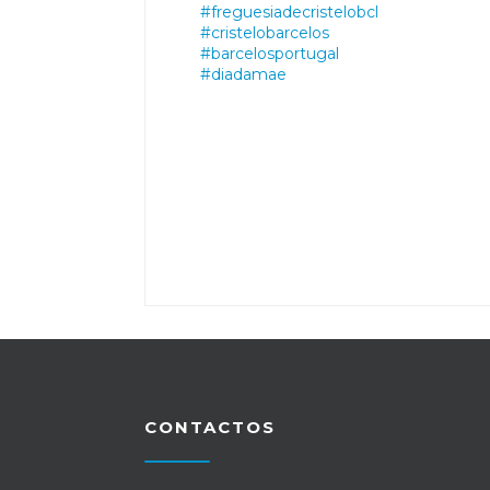
#freguesiadecristelobcl
#cristelobarcelos
#barcelosportugal
#diadamae
CONTACTOS