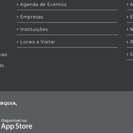
Agenda de Eventos
A
Empresas
E
Instituições
N
Locais a Visitar
R
S
iras
1h
RQUIA,