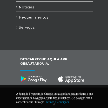
Notícias
Requerimentos
Serviços
DESCARREGUE AQUI A APP
GESAUTARQUIA,
A Junta de Freguesia de Cristelo utiliza cookies para melhorar a sua
© 2026 Junta de Freguesia de Cristelo. Todos os
experiência de navegação e para fins estatísticos. Ao navegar está a
direitos reservados |
Termos e Condições
consentir a sua utilização.
Termos e Condições