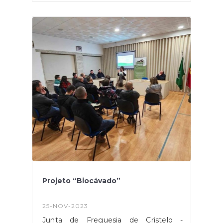
Natal, desejamos momentos de paz,
saúde e serenidade. Que a magia
desta época renove a nossa
determinação em construir uma
comunidade ainda mais unida e
solidária.Feliz Natal e um próspero Ano
Novo para todos!Abel, Sandra, Gil e
Jorge
#freguesiadecristelobcl#cristelobarcelos#Freguesi
Projeto “Biocávado”
25-NOV-2023
Junta de Freguesia de Cristelo -