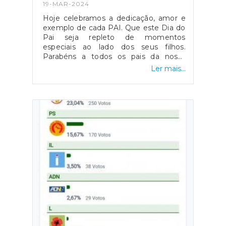
19-MAR-2024
Hoje celebramos a dedicação, amor e
exemplo de cada PAI. Que este Dia do
Pai seja repleto de momentos
especiais ao lado dos seus filhos.
Parabéns a todos os pais da nossa
comunidade! #diadopai2024i #cristelo
Ler mais...
#juntadefreguesia
#freguesiadecristelobcl#cristelobarcelos