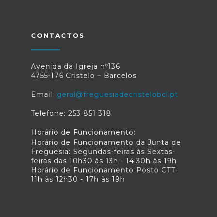
freguesias do Município, às pessoas
que se inscrevam e manifestem
interesse na participação deste projeto.
Os interessados podem fazer a sua
CONTACTOS
inscrição em
https://www.barcelosambiente.pt/compostor.
Simultaneamente, serão criadas duas
Avenida da Igreja nº136
ilhas de compostagem comunitária:
4755-176 Cristelo – Barcelos
uma em Vila Boa e outra em Viatodos,
e serão desenvolvidas ações de
Email:
geral@freguesiadecristelobcl.pt
comunicação/sensibilização e
divulgação deste programa. Saiba mais
Telefone: 253 851 318
em https://www.cm-
barcelos.pt/.../municipio-vai-distribuir.../
Horário de Funcionamento:
Horário de Funcionamento da Junta de
Freguesia: Segundas-feiras às Sextas-
feiras das 10h30 às 13h - 14:30h às 19h
Horário de Funcionamento Posto CTT:
11h às 12h30 - 17h às 19h