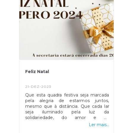
Vamos celebrar o carnaval juntos!
#freguesiadecristelobcl#cristelobarcelos
#barcelos #freguesias #carnaval2024
#diversao
Feliz Natal
21-DEZ-2023
Que esta quadra festiva seja marcada
pela alegria de estarmos juntos,
mesmo que à distância. Que cada lar
seja iluminado pela luz da
solidariedade, do amor e da
compreensão, criando um ambiente
Ler mais...
onde a fraternidade prevalece.Neste