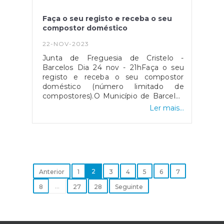
Faça o seu registo e receba o seu
compostor doméstico
22-NOV-2023
Junta de Freguesia de Cristelo -
Barcelos Dia 24 nov - 21hFaça o seu
registo e receba o seu compostor
doméstico (número limitado de
compostores).O Município de Barcelos
vai avançar com o projeto “Biocávado”,
Ler mais...
iniciativa que visa a implementação da
recolha seletiva de “biorresíduos”. O
projeto desenvolve-se em 3 ações:
promoção da compostagem
doméstica, projetos piloto de criação
de ilhas de compostagem comunitária
e a comunicação, divulgação e
2
Anterior
1
3
4
5
6
7
sensibilização desta iniciativa junto da
...
8
27
28
Seguinte
população do concelho.Numa primeira
fase, o projeto “Biocávado” prevê a
entrega de 1.262 compostores
domésticos, a serem entregues nas 61