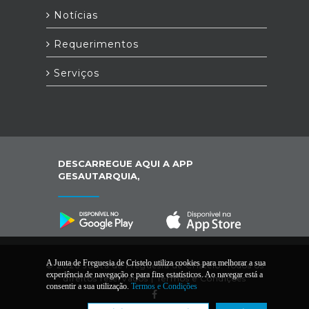
Notícias
Requerimentos
Serviços
DESCARREGUE AQUI A APP
GESAUTARQUIA,
A Junta de Freguesia de Cristelo utiliza cookies para melhorar a sua
© 2026 Junta de Freguesia de Cristelo. Todos os
experiência de navegação e para fins estatísticos. Ao navegar está a
direitos reservados |
Termos e Condições
consentir a sua utilização.
Termos e Condições