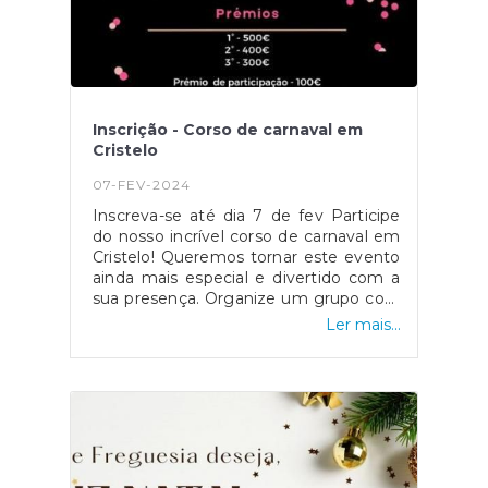
Inscrição - Corso de carnaval em
Cristelo
07-FEV-2024
Inscreva-se até dia 7 de fev Participe
do nosso incrível corso de carnaval em
Cristelo! Queremos tornar este evento
ainda mais especial e divertido com a
sua presença. Organize um grupo com
pelo menos 5 pessoas e garanta o
Ler mais...
direito a um prémio de participação!
Vamos juntos criar memórias
inesquecíveis neste carnaval.Contamos
com a sua energia e entusiasmo! Para
se inscrever, basta reunir o seu grupo e
entrar em contacto connosco. Não
perca a oportunidade de fazer parte
deste momento único em Cristelo.