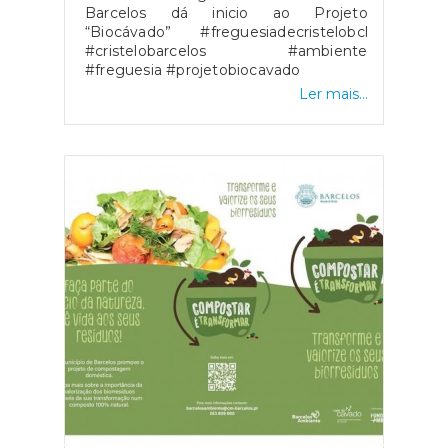
Barcelos dá inicio ao Projeto
“Biocávado” #freguesiadecristelobcl
#cristelobarcelos #ambiente
#freguesia #projetobiocavado
Ler mais...