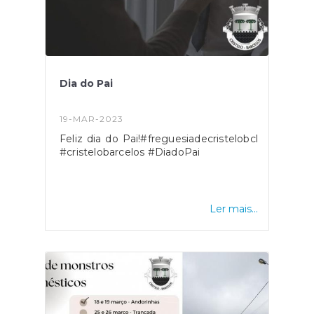
Dia do Pai
19-MAR-2023
Feliz dia do Pai!#freguesiadecristelobcl
#cristelobarcelos #DiadoPai
Ler mais...