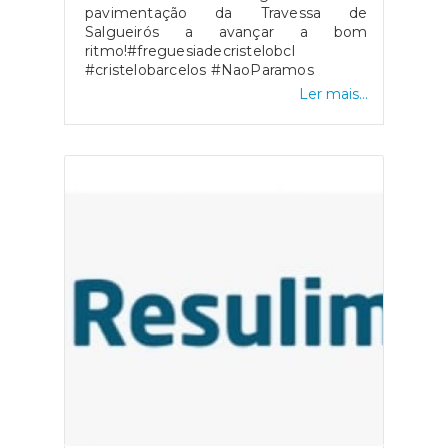
pavimentação da Travessa de
Salgueirós a avançar a bom
ritmo!#freguesiadecristelobcl
#cristelobarcelos #NaoParamos
Ler mais...