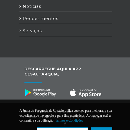
Notícias
Requerimentos
Serviços
DESCARREGUE AQUI A APP
GESAUTARQUIA,
A Junta de Freguesia de Cristelo utiliza cookies para melhorar a sua
© 2026 Junta de Freguesia de Cristelo. Todos os
experiência de navegação e para fins estatísticos. Ao navegar está a
direitos reservados |
Termos e Condições
consentir a sua utilização.
Termos e Condições