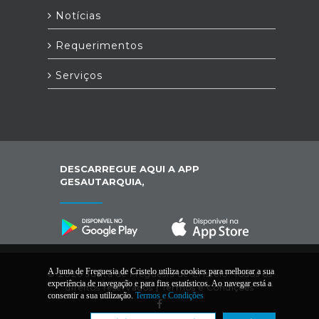
Notícias
Requerimentos
Serviços
DESCARREGUE AQUI A APP
GESAUTARQUIA,
A Junta de Freguesia de Cristelo utiliza cookies para melhorar a sua
© 2026 Junta de Freguesia de Cristelo. Todos os
experiência de navegação e para fins estatísticos. Ao navegar está a
direitos reservados |
Termos e Condições
consentir a sua utilização.
Termos e Condições