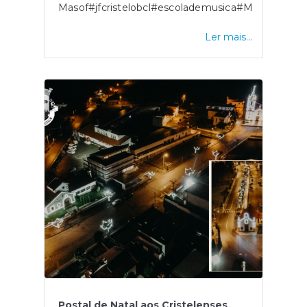
Masof#jfcristelobcl#escolademusica#Masof
Ler mais...
Postal de Natal aos Cristelenses