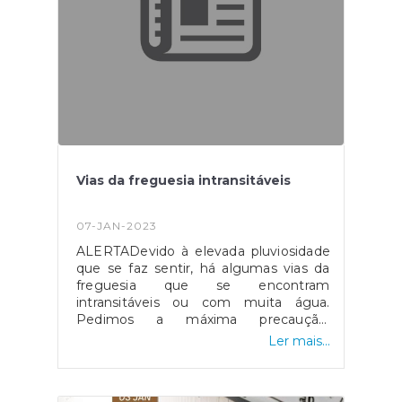
Vias da freguesia intransitáveis
07-JAN-2023
ALERTADevido à elevada pluviosidade
que se faz sentir, há algumas vias da
freguesia que se encontram
intransitáveis ou com muita água.
Pedimos a máxima precaução.
Agradecemos a compreensão de
Ler mais...
todos!#jfcristelobcl
#intemperies#protecaocivil