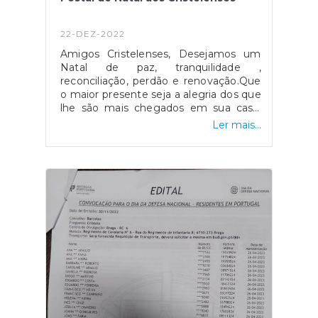
22-DEZ-2022
Amigos Cristelenses, Desejamos um
Natal de paz, tranquilidade ,
reconciliação, perdão e renovação.Que
o maior presente seja a alegria dos que
lhe são mais chegados em sua casa,
fazendo festa no coração de cada um
Ler mais...
e restituindo tudo aquilo que foi
roubado nos dias de maior tristeza.Que
o natal e o ano novo que se inicia,
sejam pronúncio de paz, alegrias e
certezas de grandes vitórias. Um feliz
Natal e um 2023 cheio de prosperidade
de saúde!