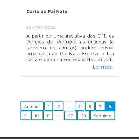
presença!#jfcristelobcl #natal2022
#artesaosdecristelobcl
Carta ao Pai Natal
#canalvivaentretenimento
#onataledascrianças #espiritonatalicio
28-NOV-2022
A partir de uma iniciativa dos CTT, os
correios de Portugal, as crianças (e
também os adultos) podem enviar
uma carta ao Pai Natal.Escreve a tua
carta e deixa na secretaria da Junta de
Freguesia de Cristelo - Barcelos.A partir
Ler mais...
do dia 1 de dezembro podes
entregar.Nós tratamos do
resto.#jfcristelobcl#natal2022#painataldoscorreios
...
8
Anterior
1
2
5
6
7
...
9
10
11
27
28
Seguinte