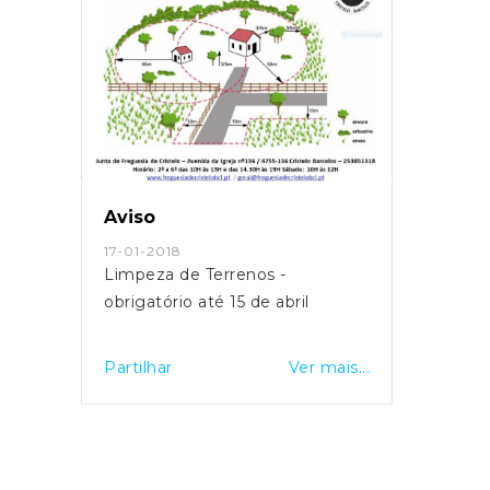
Aviso
Edita
17-01-2018
14-07
io à
Limpeza de Terrenos -
Notif
obrigatório até 15 de abril
Medid
DEMA
ERYT
is...
Partilhar
Ver mais...
Partil