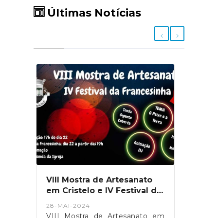
Últimas Notícias
VIII Mostra de Artesanato
Ajud
em Cristelo e IV Festival da
mais
Francesinha!
28-MAI-2024
16-MA
oje
VIII Mostra de Artesanato em
Ajude