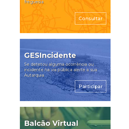
freguesia
Consultar
GESIncidente
Se detetou alguma ocorrência ou
incidente na via pública alerte a sua
Autarquia
Participar
Balcão Virtual