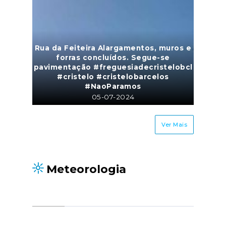
Rua da Feiteira Alargamentos, muros e
forras concluídos. Segue-se
pavimentação #freguesiadecristelobcl
#cristelo #cristelobarcelos
#NaoParamos
05-07-2024
13 foto(s)
Ver Mais
Meteorologia