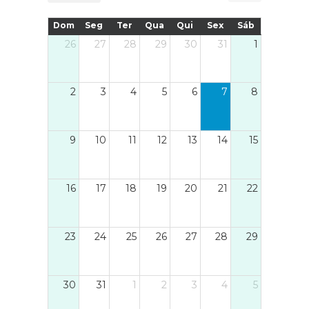
nto de
presença! Data: 22 de junho de
Dom
Seg
Ter
Qua
Qui
Sex
Sáb
2024 Hora: A partir das 17h00
26
27
28
29
30
31
1
Local: Avenida da IgrejaAté
lá!#mostradeartesanato
#cristelo #festadafrancesinha
2
3
4
5
6
7
8
#artesanato #EventoLocal
#culturalocal
9
10
11
12
13
14
15
16
17
18
19
20
21
22
23
24
25
26
27
28
29
30
31
1
2
3
4
5